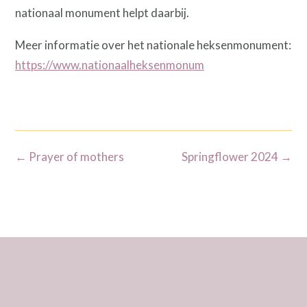
nationaal monument helpt daarbij.
Meer informatie over het nationale heksenmonument:
https://www.nationaalheksenmonum
Bericht
←
Prayer of mothers
Springflower 2024
→
navigatie