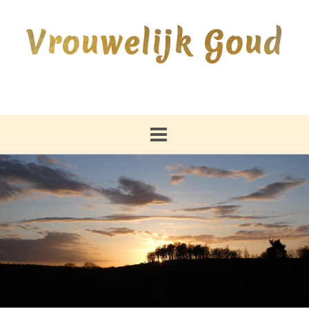
Ga
naar
Vrouwelijk Goud
de
inhoud