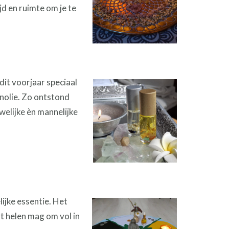
jd en ruimte om je te
it voorjaar speciaal
nolie. Zo ontstond
welijke èn mannelijke
ijke essentie. Het
at helen mag om vol in